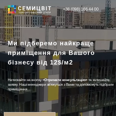
+38 (098) 166 44 00
Ми підберемо найкраще
приміщення для Вашого
бізнесу від 12$/м2
Натискайте на кнопку
«Отримати консультацію»
та залишайте
заявку. Наші менеджери зв'яжуться з Вами та допоможуть підібрати
приміщення