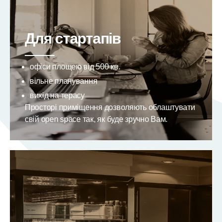
Для стартапів
офіси площею від 500 кв.
вільне планування
вихід на терасу
Просторі приміщення дозволяють облаштувати
свій open space так, як буде зручно Вам.