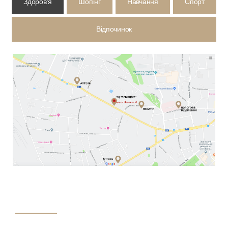
Здоровʼя
Шопінг
Навчання
Спорт
Відпочинок